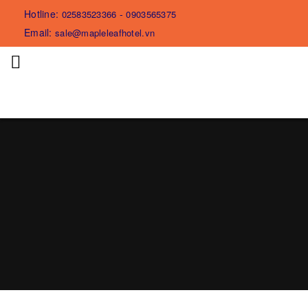
Hotline:
-
02583523366
0903565375
Email:
sale@mapleleafhotel.vn