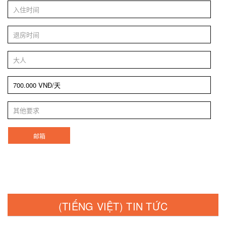
邮箱
(TIẾNG VIỆT) TIN TỨC